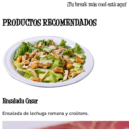
¡Tu break más cool está aquí!
PRODUCTOS RECOMENDADOS
Ensalada Cesar
Ensalada de lechuga romana y croûtons.
S